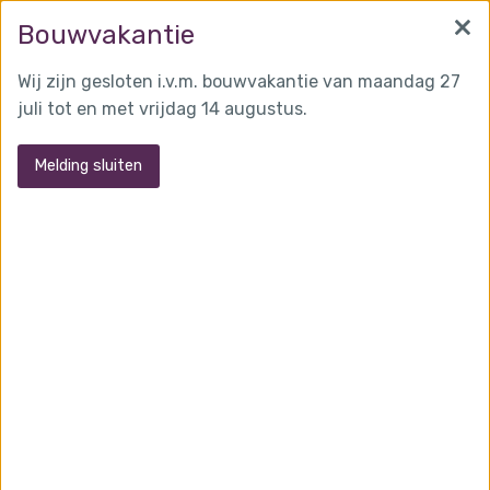
×
info@martensglas.nl
(0162) 31 97 93
Bouwvakantie
Wij zijn gesloten i.v.m. bouwvakantie van maandag 27
juli tot en met vrijdag 14 augustus.
MENU
Melding sluiten
Contact
Naam
*
E-mail
*