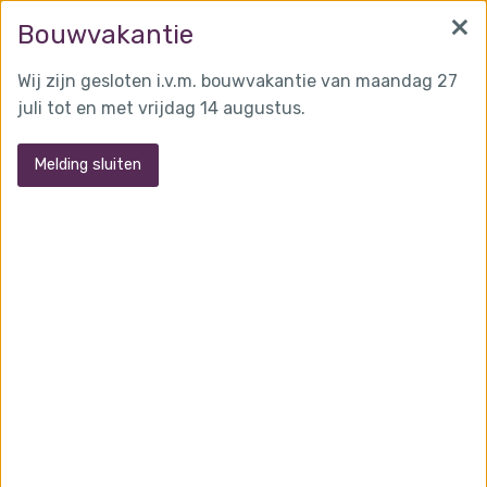
×
info@martensglas.nl
(0162) 31 97 93
Bouwvakantie
Wij zijn gesloten i.v.m. bouwvakantie van maandag 27
juli tot en met vrijdag 14 augustus.
MENU
Melding sluiten
Enkel glas
Voor uw enkel glas moet u natuurlijk ook bij
Martens Glastechniek zijn. Wij leveren enkel glas:
in 2 tot 22 mm
in diverse kleuren
in gelaagd/gehard(veiligheidsglas)
in alle soorten figuurglas in alle soorten spiegels
Veiligheidsglas