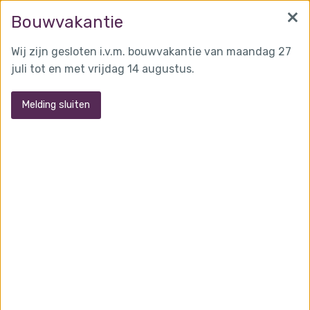
×
info@martensglas.nl
(0162) 31 97 93
Bouwvakantie
Wij zijn gesloten i.v.m. bouwvakantie van maandag 27
juli tot en met vrijdag 14 augustus.
MENU
Melding sluiten
Projecten
Industriele binnendeur
Kunststof schuifpui
staallook
met sprossen