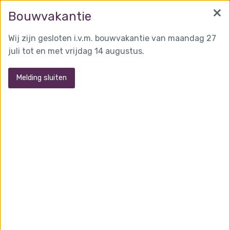
×
info@martensglas.nl
(0162) 31 97 93
Bouwvakantie
Wij zijn gesloten i.v.m. bouwvakantie van maandag 27
juli tot en met vrijdag 14 augustus.
MENU
Melding sluiten
Trappen
Glas toepassingen
Ramen
Deuren
Puien
Lichtkoepels
Trappen
Vloeren