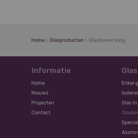
Home
>
Glasproducten
>
Glasbewerking
Informatie
Gla
Home
Enkel g
Nieuws
Isolere
Projecten
Glas in
Contact
Glasbe
Specia
Alumin