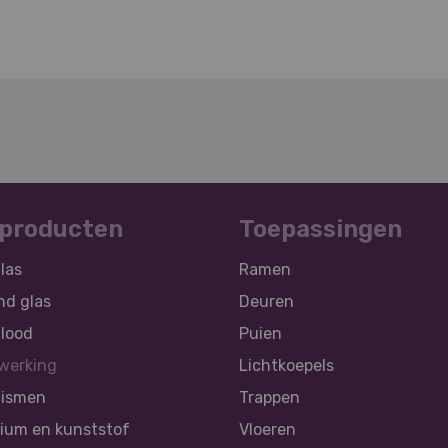
sproducten
Toepassingen
las
Ramen
nd glas
Deuren
 lood
Puien
werking
Lichtkoepels
lismen
Trappen
ium en kunststof
Vloeren