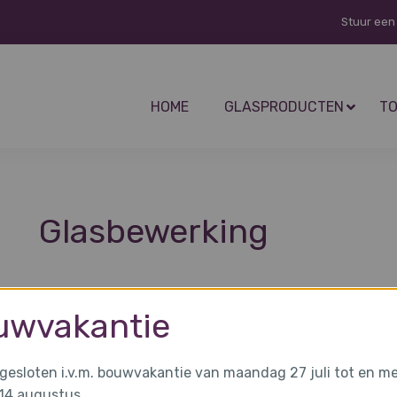
Stuur een
HOME
GLASPRODUCTEN
TO
Glasbewerking
uwvakantie
n gesloten i.v.m. bouwvakantie van maandag 27 juli tot en m
 14 augustus.