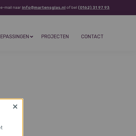
 e-mail naar
info@martensglas.nl
of bel
(0162) 31 97 93
EPASSINGEN
PROJECTEN
CONTACT
×
et