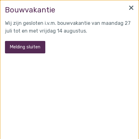
×
info@martensglas.nl
(0162) 31 97 93
Bouwvakantie
Wij zijn gesloten i.v.m. bouwvakantie van maandag 27
juli tot en met vrijdag 14 augustus.
MENU
Melding sluiten
Monumentenglas project pand
Rotterdam
Toepassingen:
Ramen
.