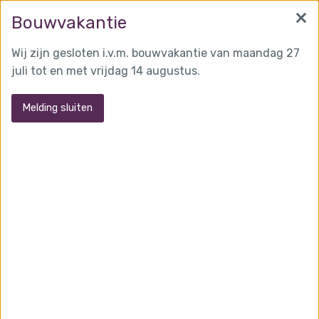
×
info@martensglas.nl
(0162) 31 97 93
Bouwvakantie
Wij zijn gesloten i.v.m. bouwvakantie van maandag 27
juli tot en met vrijdag 14 augustus.
MENU
Melding sluiten
Glazen ballustrade t.b.v.woonhuis
Teteringen
Toepassingen:
Ballustrades
.