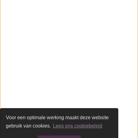
Vloeren
Contact
Glastechniek Martens
Industriestraat 8
5107 NC Dongen
(0162) 31 97 93
info@martensglas.nl
Volg ons op Facebook
Voor een optimale werking maakt deze website
gebruik van cookies.
Lees ons cookiebeleid
© 2026 Glastechniek Martens -
Privacy & cookies
-