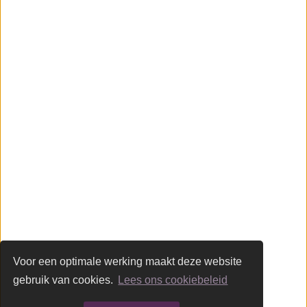
Vloeren
Contact
Glastechniek Martens
Industriestraat 8
5107 NC Dongen
(0162) 31 97 93
info@martensglas.nl
Volg ons op Facebook
Voor een optimale werking maakt deze website
gebruik van cookies.
Lees ons cookiebeleid
© 2026 Glastechniek Martens -
Privacy & cookies
-