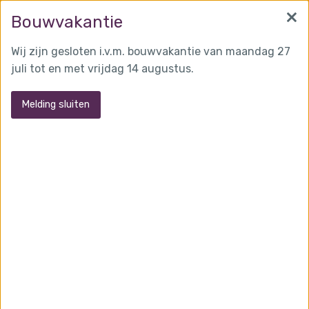
×
info@martensglas.nl
(0162) 31 97 93
Bouwvakantie
Wij zijn gesloten i.v.m. bouwvakantie van maandag 27
juli tot en met vrijdag 14 augustus.
MENU
Melding sluiten
Kunststof ramen en deur woonhuis
Tilburg
Toepassingen:
Kozijnen en deuren
.