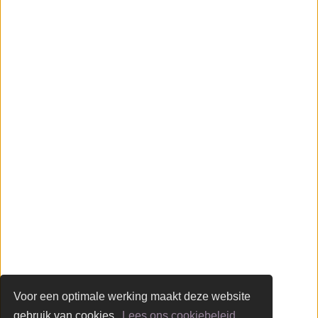
Trappen
Vloeren
Contact
Glastechniek Martens
Industriestraat 8
5107 NC Dongen
(0162) 31 97 93
info@martensglas.nl
Volg ons op Facebook
Voor een optimale werking maakt deze website
gebruik van cookies.
Lees ons cookiebeleid