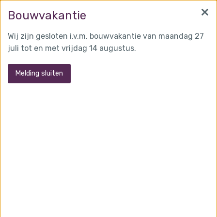
×
info@martensglas.nl
(0162) 31 97 93
Bouwvakantie
Wij zijn gesloten i.v.m. bouwvakantie van maandag 27
juli tot en met vrijdag 14 augustus.
MENU
Melding sluiten
Ballustrades
Volglazen trapleuning met rvs boom
Lees verder...
Glazen ballustrade t.b.v.woonhuis
Teteringen